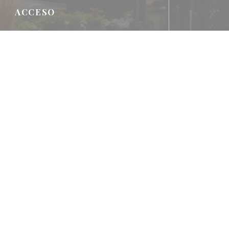
ACCESO
Metro
Ligne L
Autobús
469 - 471