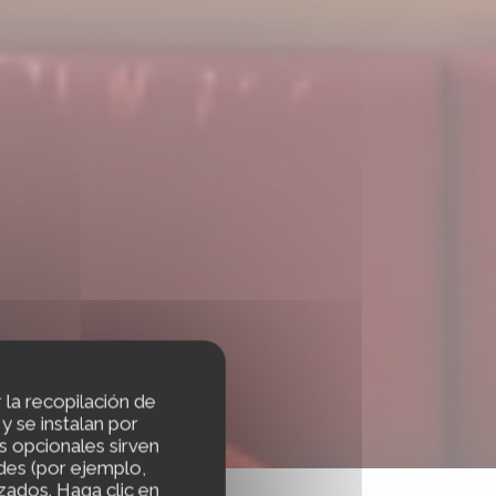
r la recopilación de
 se instalan por
s opcionales sirven
ades (por ejemplo,
zados. Haga clic en