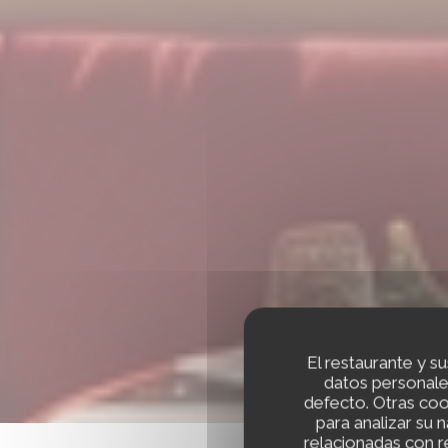
El restaurante y su
datos personale
defecto. Otras coo
para analizar su 
relacionadas con r