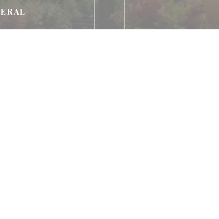
NERAL
go móvil, Sin contacto,
ctless Payment,
fectivo, Master, Visa,