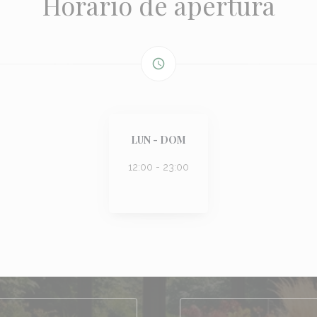
Horario de apertura
access_time
LUN
-
DOM
12:00 - 23:00