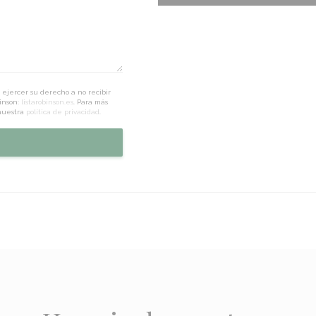
 ejercer su derecho a no recibir
inson:
listarobinson.es
. Para más
 nuestra
política de privacidad
.