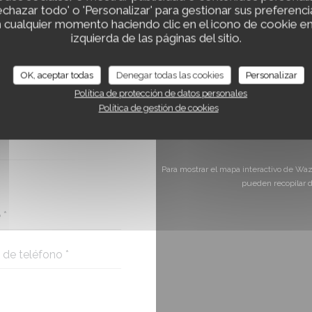
Rechazar todo' o 'Personalizar' para gestionar sus preferenc
 cualquier momento haciendo clic en el icono de cookie en l
izquierda de las páginas del sitio.
OK, aceptar todas
Denegar todas las cookies
Personalizar
ONTACTO CON
?
Política de protección de datos personales
 FORMULARIO.
Política de gestión de cookies
Para mostrar el mapa interactivo de Wa
pueden recopilar d