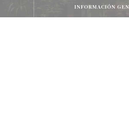
INFORMACIÓN GE
Cocina
Italiana
Tipo de negocio
Restaurante Italiano
Métodos de pago
Ticket restaurante digital, Zenchef Pay, Pa
Apple Pay, Ticket Restaurant, Conta
Eurocard/Mastercard, Tickets restaurante, E
American Express