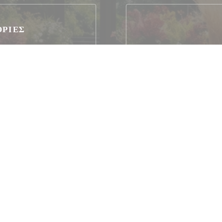
ΟΡΊΕΣ
ρωμή, Mobile payment,
 Χρώμα χωρίς επαφήΧρώμα
όριο TitresΤο εστιατόριο
a, American Express