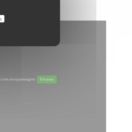
η
είναι απενεργοποιημένο.
Επέτρεψε