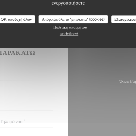
ενεργοποιήσετε
OK, αποδοχή όλων
Απόρριψε όλα τα "μπισκότα" (cookies)
Εξατομίκευσ
Πολιτική απορρήτου
undefined
ΉΣΕΤΕ ΜΑΖΊ
ΠΑΡΑΚΆΤΩ
Waze Map 