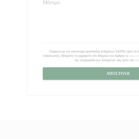
Σύμφωνα με τον κανονισμό προστασίας δεδομένων (GDPR), έχετε το δι
επικοινωνίες. Μπορείτε να εγγραφείτε στο Μητρώο του Άρθρου 11:
dpa.gr
την επεξεργασία των δεδομένων σας, δείτε την
πο