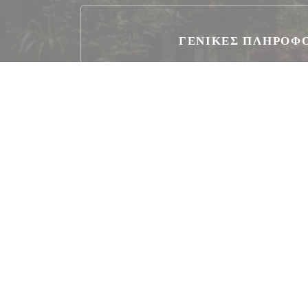
ΓΕΝΙΚΈΣ ΠΛΗΡΟΦ
Κουζίνα
ιταλικός
Τύπος επιχείρησης
Ιταλικό εστιατόριο
Μέθοδοι πληρωμής
Ψηφιακό εστιατόριο εισιτήριο, Zenchef Πλη
Χωρίς επαφή, Apple Pay, Εστιατόριο Ticket,
χωρίς επαφή, Eurocard / Mastercard, Το εστιατ
Titres, Μετρητά, Μουσικοδιδάσκαλος, Vis