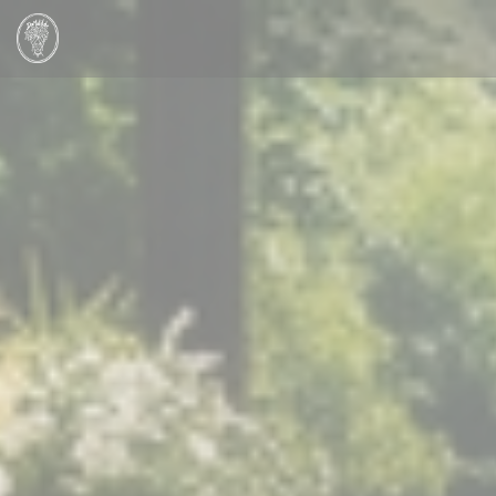
Πίνακας διαχείρισης "Μπισκότων" (Cookies)