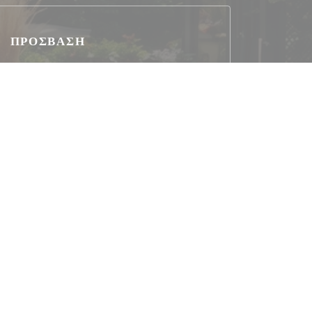
ΠΡΌΣΒΑΣΗ
Μετρό
Ligne L
Λεωφορείο
469 - 471