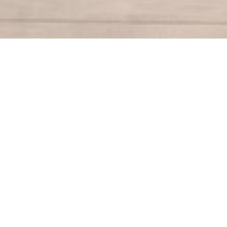
Da Matilde
Benvenuti da MATILDE, il nuovo ristorante italiano
del gruppo CARAFAMIGLIA (Il Cararosso - Il
Carabistro - Mambo - Graziella - La Maison)
Un'incantevole casa immersa nel cuore della foresta
di Ville-d'Avray, a due passi dai laghetti di Corot. Un
luogo unico dove un rigoglioso giardino, la cucina
italiana e un'atmosfera familiare offrono una fuga
incantevole.