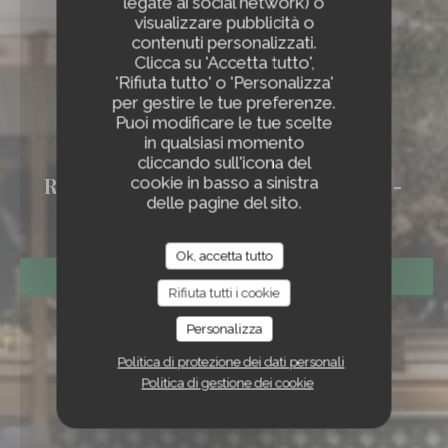
legate ai social network) o
visualizzare pubblicità o
contenuti personalizzati.
Clicca su 'Accetta tutto',
'Rifiuta tutto' o 'Personalizza'
per gestire le tue preferenze.
Puoi modificare le tue scelte
in qualsiasi momento
DA MATILDE
cliccando sull'icona del
cookie in basso a sinistra
RISTORANTE ITALIANO
|
VILLE-
delle pagine del sito.
D'AVRAY
Ok, accetta tutto
PRENOTA
Rifiuta tutti i cookie
Personalizza
Politica di protezione dei dati personali
Politica di gestione dei cookie